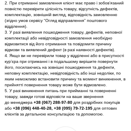
2. При отриманні замовлення клієнт має право і зобов’язаний
повністю перевірити цілісність товару, відсутність дефектів,
комплектацію, зовнішній вигляд, відповідність замовленню
(згідно умов сервісу “Огляд відправлення” поштового
відділення).
3. У разі виявлення пошкодження товару, дефектів, неповної
комплектації або невідповідності замовлення необхідно
відмовитися від його отримання та повідомити причину
відмови та виявлений дефект (в разі наявності дефектів).
4. Якщо ви не перевірили товар у відділенні або в присутності
кур’єра при отриманні і в подальшому вирішите повернути
його, посилаючись на зовнішні пошкодження та дефекти,
неповну комплектацію, невідповідність або інші недоліки, по
яким неможливо встановити причину та момент виникнення, в
прийнятті повернення товару може бути відмовлено.
5. У разі виникнення питань при прийманні та поверненні
товару, завжди готові відповісти на ваше звернення
до менеджера
+38 (067) 288-97-80
для роздрібних покупців
або
+38 (096) 448-40-28, +38 (095) 79-72-195
для оптових
клієнтів за детальною консультацією та допомогою.