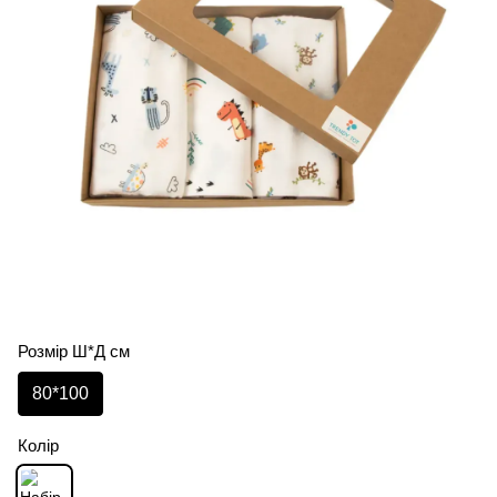
Розмір Ш*Д см
80*100
Колір