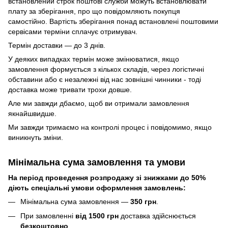
встановлений строк поштові служби можуть встановлювати
плату за зберігання, про що повідомляють покупця
самостійно. Вартість зберігання понад вcтановлені поштовими
сервісами терміни сплачує отримувач.
Термін доставки — до 3 днів.
У деяких випадках термін може змінюватися, якщо
замовлення формується з кількох складів, через логістичні
обставини або є незалежні від нас зовнішні чинники - тоді
доставка може тривати трохи довше.
Але ми завжди дбаємо, щоб ви отримали замовлення
якнайшвидше.
Ми завжди тримаємо на контролі процес і повідомимо, якщо
виникнуть зміни.
Мінімальна сума замовлення та умови
На період проведення розпродажу зі знижками до 50%
діють спеціальні умови оформлення замовлень:
Мінімальна сума замовлення —
350 грн
.
При замовленні
від 1500 грн
доставка здійснюється
безкоштовно
.