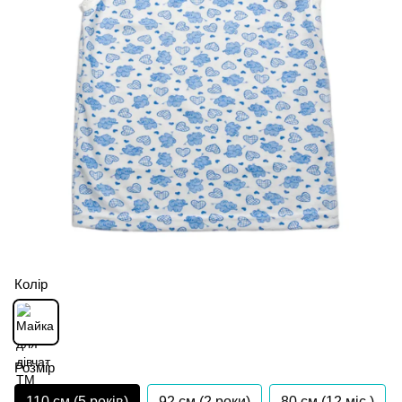
Колір
Розмір
110 см (5 років)
92 см (2 роки)
80 см (12 мiс.)