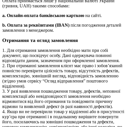
Оплата приймається лише у національній валюті України
(гривня, UAH) такими способами:
a. Онлайн-оплата банківською карткою
на сайті.
b. Оплата за реквізитами (IBAN)
після погодження деталей
замовлення з менеджером.
Отримання та огляд замовлення
1. Для отримання замовлення необхідно мати при собі
документ, що посвідчує особу. Дані одержувача повинні
відповідати даним, зазначеним при оформленні замовлення.
2. При отриманні замовлення клієнт має право і зобов’язаний
повністю перевірити цілісність товару, відсутність дефектів,
комплектацію, зовнішній вигляд, відповідність замовленню
(згідно умов сервісу “Огляд відправлення” поштового
відділення).
3. У разі виявлення пошкодження товару, дефектів, неповної
комплектації або невідповідності замовлення необхідно
відмовитися від його отримання та повідомити причину
відмови та виявлений дефект (в разі наявності дефектів).
4. Якщо ви не перевірили товар у відділенні або в присутності
кур’єра при отриманні і в подальшому вирішите повернути
його, посилаючись на зовнішні пошкодження та дефекти,
неповну комплектацію, невідповідність або інші недоліки, по