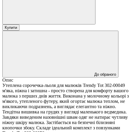
Купити
До обраного
Опис
Утеплена сорочечка-льоля для малюків Trendy Tot 302-00049
м'яка, ніжна і затишна - просто створена для комфорту вашого
малюка з перших днів життя. Виконана у молочному кольорі з
м'якого, утепленого футеру, який огортає малюка теплом, не
викликаючи подразнень, а виглядає елегантно та ніжно.
Тендітна вишивка на грудях у вигляді маленького ведмедика.
Завдяки виведеним назовнішні швам одяг не натирає чутливу
ніжну шкіру малюка. Застібається на безпечні білизняні
кнопочки збоку. Складе ідеальний комплект з повзунками