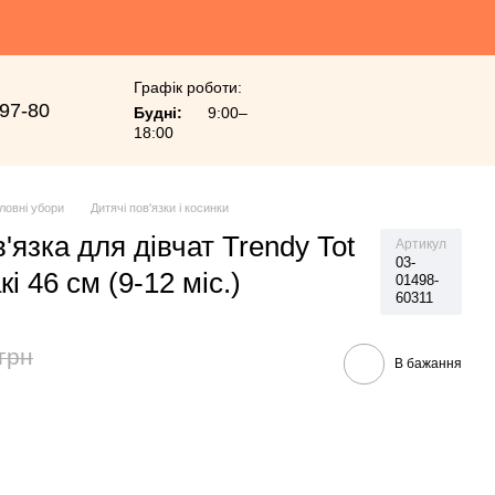
Графік роботи:
-97-80
Будні:
9:00–
18:00
ловні убори
Дитячі пов'язки і косинки
'язка для дівчат Trendy Tot
Артикул
03-
і 46 см (9-12 міс.)
01498-
60311
грн
В бажання