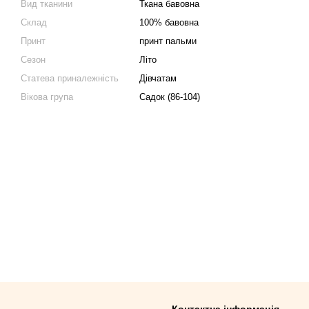
Вид тканини
Ткана бавовна
Склад
100% бавовна
Принт
принт пальми
Сезон
Літо
Статева приналежність
Дівчатам
Вікова група
Садок (86-104)
Контактна інформація