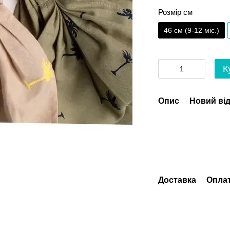
Розмір см
46 см (9-12 міс.)
К
Опис
Новий від
Доставка
Опла