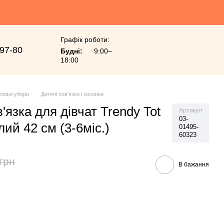
Графік роботи:
-97-80
Будні:
9:00–
18:00
ловні убори
Дитячі пов'язки і косинки
'язка для дівчат Trendy Tot
Артикул
03-
лий 42 см (3-6міс.)
01495-
60323
грн
В бажання