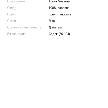
Вид тканини
Ткана бавовна
Склад
100% бавовна
Принт
принт папороть
Сезон
Літо
Статева приналежність
Дівчатам
Вікова група
Садок (86-104)