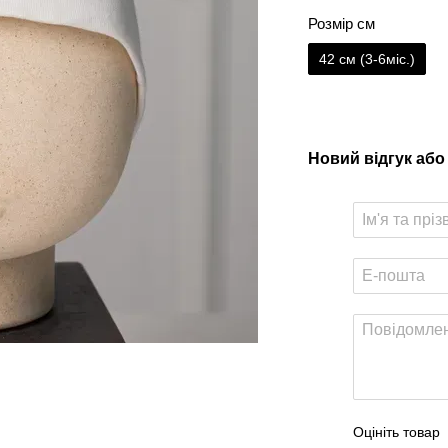
Розмір см
42 см (3-6міс.)
Новий відгук або
Оцініть товар