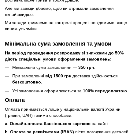
доставка може тривати трохи довше.
Але ми завжди дбаємо, щоб ви отримали замовлення
якнайшвидше.
Ми завжди тримаємо на контролі процес і повідомимо, якщо
виникнуть зміни.
Мінімальна сума замовлення та умови
На період проведення розпродажу зі знижками до 50%
діють спеціальні умови оформлення замовлень:
Мінімальна сума замовлення —
350 грн
.
При замовленні
від 1500 грн
доставка здійснюється
безкоштовно
.
Усі замовлення оформлюються за
100% передоплатою
.
Оплата
Оплата приймається лише у національній валюті України
(гривня, UAH) такими способами:
a. Онлайн-оплата банківською карткою
на сайті.
b. Оплата за реквізитами (IBAN)
після погодження деталей