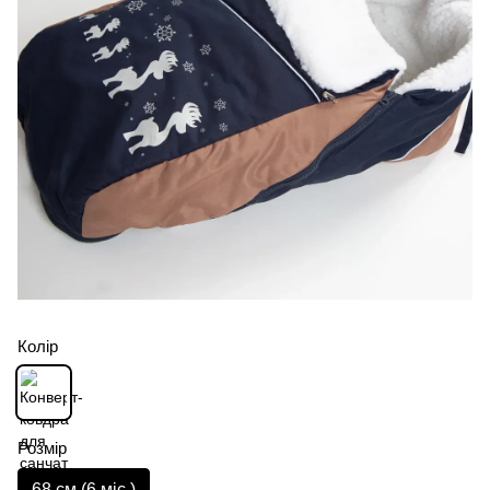
Колір
Розмір
68 см (6 мiс.)