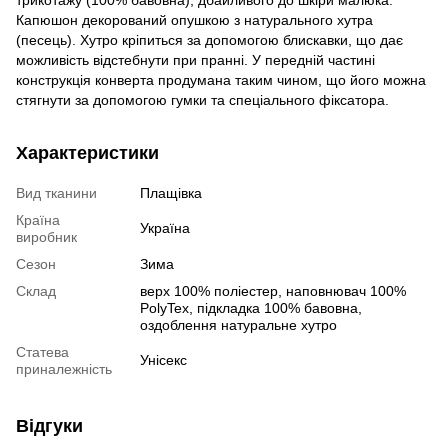
трикотажу (100% бавовна), дбайливого до шкіри малюка.
Капюшон декорований опушкою з натурального хутра
(песець). Хутро кріпиться за допомогою блискавки, що дає
можливість відстебнути при пранні. У передній частині
конструкція конверта продумана таким чином, що його можна
стягнути за допомогою гумки та спеціального фіксатора.
Характеристики
Вид тканини
Плащівка
Країна
Україна
виробник
Сезон
Зима
Склад
верх 100% поліестер, наповнювач 100%
PolyTex, підкладка 100% бавовна,
оздоблення натуральне хутро
Статева
Унісекс
приналежність
Відгуки