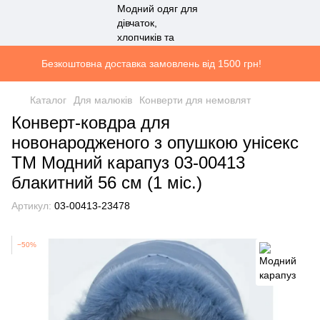
Безкоштовна доставка замовлень від 1500 грн!
Каталог
Для малюків
Конверти для немовлят
Конверт-ковдра для
новонародженого з опушкою унісекс
ТМ Модний карапуз 03-00413
блакитний 56 см (1 мiс.)
Артикул:
03-00413-23478
−50%