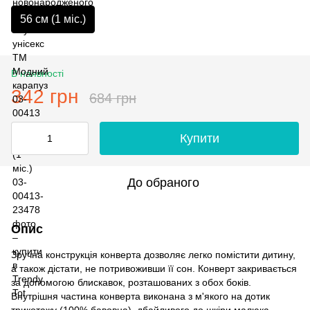
56 см (1 мiс.)
В наявності
342 грн
684 грн
Купити
До обраного
Опис
Зручна конструкція конверта дозволяє легко помістити дитину,
а також дістати, не потривоживши її сон. Конверт закривається
за допомогою блискавок, розташованих з обох боків.
Внутрішня частина конверта виконана з м'якого на дотик