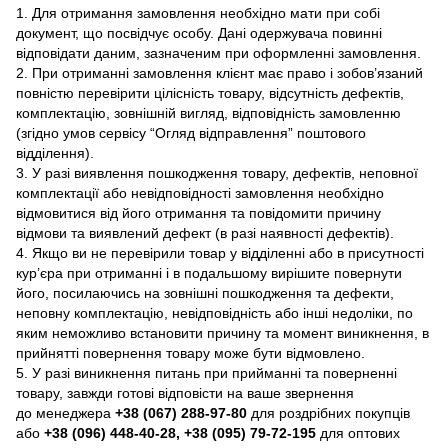
1. Для отримання замовлення необхідно мати при собі
документ, що посвідчує особу. Дані одержувача повинні
відповідати даним, зазначеним при оформленні замовлення.
2. При отриманні замовлення клієнт має право і зобов’язаний
повністю перевірити цілісність товару, відсутність дефектів,
комплектацію, зовнішній вигляд, відповідність замовленню
(згідно умов сервісу “Огляд відправлення” поштового
відділення).
3. У разі виявлення пошкодження товару, дефектів, неповної
комплектації або невідповідності замовлення необхідно
відмовитися від його отримання та повідомити причину
відмови та виявлений дефект (в разі наявності дефектів).
4. Якщо ви не перевірили товар у відділенні або в присутності
кур’єра при отриманні і в подальшому вирішите повернути
його, посилаючись на зовнішні пошкодження та дефекти,
неповну комплектацію, невідповідність або інші недоліки, по
яким неможливо встановити причину та момент виникнення, в
прийнятті повернення товару може бути відмовлено.
5. У разі виникнення питань при прийманні та поверненні
товару, завжди готові відповісти на ваше звернення
до менеджера
+38 (067) 288-97-80
для роздрібних покупців
або
+38 (096) 448-40-28, +38 (095) 79-72-195
для оптових