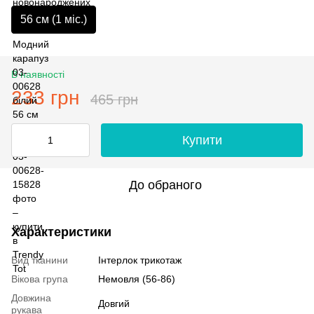
56 см (1 мiс.)
В наявності
233 грн
465 грн
Купити
До обраного
Характеристики
Вид тканини
Інтерлок трикотаж
Вікова група
Немовля (56-86)
Довжина
Довгий
рукава