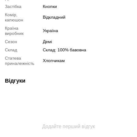
Застібка
Кнопки
Комір,
Відкладний
капюшон
Країна
Україна
виробник
Сезон
Демі
Склад
Склад: 100% бавовна
Статева
Хлопчикам
приналежність
Відгуки
Додайте перший відгук