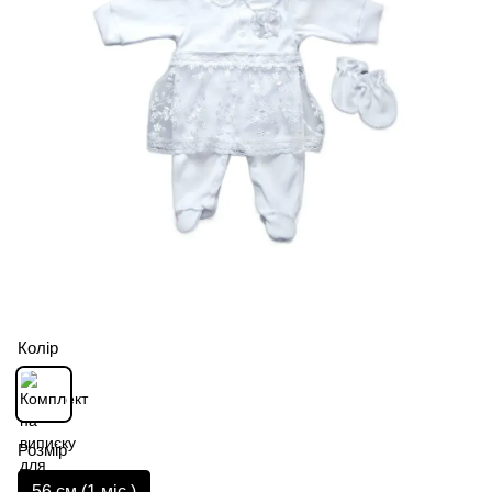
Колір
Розмір
56 см (1 мiс.)