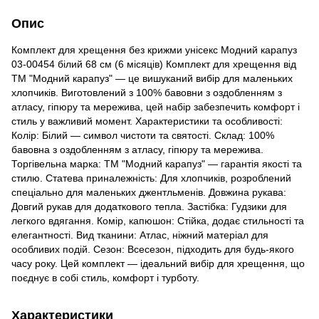
Опис
Комплект для хрещення без крижми унісекс Модний карапуз
03-00454 білий 68 см (6 місяців) Комплект для хрещення від
ТМ "Модний карапуз" — це вишуканий вибір для маленьких
хлопчиків. Виготовлений з 100% бавовни з оздобленням з
атласу, гіпюру та мережива, цей набір забезпечить комфорт і
стиль у важливий момент. Характеристики та особливості:
Колір: Білий — символ чистоти та святості. Склад: 100%
бавовна з оздобленням з атласу, гіпюру та мережива.
Торгівельна марка: ТМ "Модний карапуз" — гарантія якості та
стилю. Статева приналежність: Для хлопчиків, розроблений
спеціально для маленьких джентльменів. Довжина рукава:
Довгий рукав для додаткового тепла. Застібка: Гудзики для
легкого вдягання. Комір, капюшон: Стійка, додає стильності та
елегантності. Вид тканини: Атлас, ніжний матеріал для
особливих подій. Сезон: Всесезон, підходить для будь-якого
часу року. Цей комплект — ідеальний вибір для хрещення, що
поєднує в собі стиль, комфорт і турботу.
Характеристики