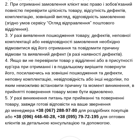
2. При отриманні замовлення клієнт має право і зобов’язаний
повністю перевірити цілісність товару, відсутність дефектів,
комплектацію, зовнішній вигляд, відповідність замовленню
(згідно умов сервісу “Огляд відправлення” поштового
відділення).
3. У разі виявлення пошкодження товару, дефектів, неповної
комплектації або невідповідності замовлення необхідно
відмовитися від його отримання та повідомити причину
відмови та виявлений дефект (в разі наявності дефектів).
4. Якщо ви не перевірили товар у відділенні або в присутності
кур’єра при отриманні і в подальшому вирішите повернути
його, посилаючись на зовнішні пошкодження та дефекти,
неповну комплектацію, невідповідність або інші недоліки, по
яким неможливо встановити причину та момент виникнення, в
прийнятті повернення товару може бути відмовлено.
5. У разі виникнення питань при прийманні та поверненні
товару, завжди готові відповісти на ваше звернення
до менеджера
+38 (067) 288-97-80
для роздрібних покупців
або
+38 (096) 448-40-28, +38 (095) 79-72-195
для оптових
клієнтів за детальною консультацією та допомогою.