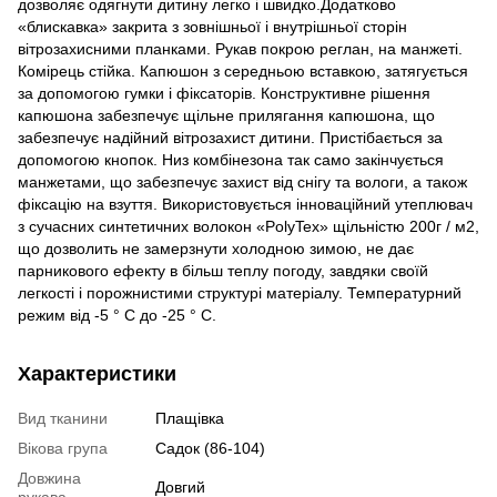
дозволяє одягнути дитину легко і швидко.Додатково
«блискавка» закрита з зовнішньої і внутрішньої сторін
вітрозахисними планками. Рукав покрою реглан, на манжеті.
Комірець стійка. Капюшон з середньою вставкою, затягується
за допомогою гумки і фіксаторів. Конструктивне рішення
капюшона забезпечує щільне прилягання капюшона, що
забезпечує надійний вітрозахист дитини. Пристібається за
допомогою кнопок. Низ комбінезона так само закінчується
манжетами, що забезпечує захист від снігу та вологи, а також
фіксацію на взуття. Використовується інноваційний утеплювач
з сучасних синтетичних волокон «PolyTex» щільністю 200г / м2,
що дозволить не замерзнути холодною зимою, не дає
парникового ефекту в більш теплу погоду, завдяки своїй
легкості і порожнистими структурі матеріалу. Температурний
режим від -5 ° С до -25 ° С.
Характеристики
Вид тканини
Плащівка
Вікова група
Садок (86-104)
Довжина
Довгий