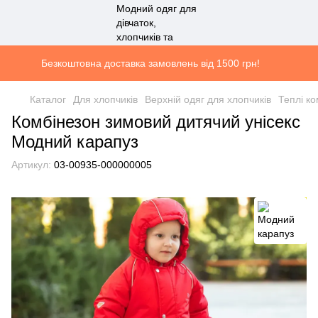
Безкоштовна доставка замовлень від 1500 грн!
Каталог
Для хлопчиків
Верхній одяг для хлопчиків
Теплі ко
Комбінезон зимовий дитячий унісекс
Модний карапуз
Артикул:
03-00935-000000005