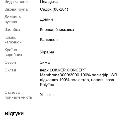
Вид тканини
Плащівка
Вікова група
Садок (86-104)
Довжина
Довгий
рукава
Застібка
Кнопки, блискавка
Комір,
Капюшон
капюшон
Країна
Україна
виробник
Сезон
Зима
Склад
верх LОKKER CONCEPT
Membrane3000/3000 100% поліефір, WR
підкладка 100% поліестер, наповнювач
PolyTex
Статева
Унісекс
приналежність
Відгуки