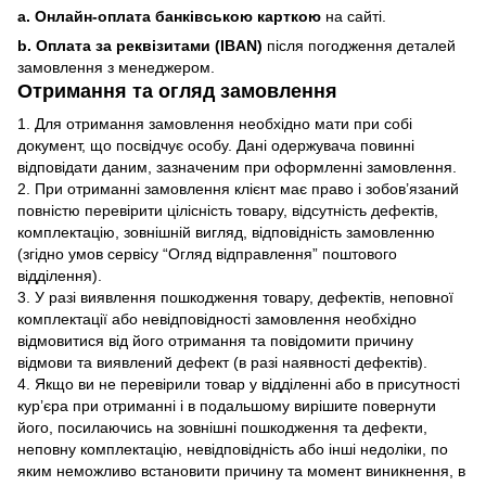
a. Онлайн-оплата банківською карткою
на сайті.
b. Оплата за реквізитами (IBAN)
після погодження деталей
замовлення з менеджером.
Отримання та огляд замовлення
1. Для отримання замовлення необхідно мати при собі
документ, що посвідчує особу. Дані одержувача повинні
відповідати даним, зазначеним при оформленні замовлення.
2. При отриманні замовлення клієнт має право і зобов’язаний
повністю перевірити цілісність товару, відсутність дефектів,
комплектацію, зовнішній вигляд, відповідність замовленню
(згідно умов сервісу “Огляд відправлення” поштового
відділення).
3. У разі виявлення пошкодження товару, дефектів, неповної
комплектації або невідповідності замовлення необхідно
відмовитися від його отримання та повідомити причину
відмови та виявлений дефект (в разі наявності дефектів).
4. Якщо ви не перевірили товар у відділенні або в присутності
кур’єра при отриманні і в подальшому вирішите повернути
його, посилаючись на зовнішні пошкодження та дефекти,
неповну комплектацію, невідповідність або інші недоліки, по
яким неможливо встановити причину та момент виникнення, в