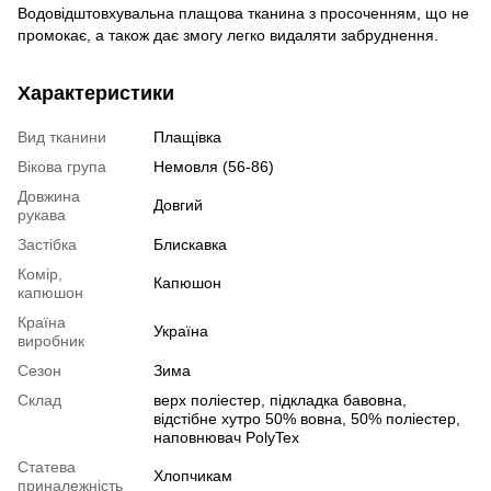
Водовідштовхувальна плащова тканина з просоченням, що не
промокає, а також дає змогу легко видаляти забруднення.
Характеристики
Вид тканини
Плащівка
Вікова група
Немовля (56-86)
Довжина
Довгий
рукава
Застібка
Блискавка
Комір,
Капюшон
капюшон
Країна
Україна
виробник
Сезон
Зима
Склад
верх поліестер, підкладка бавовна,
вiдстiбне хутро 50% вовна, 50% поліестер,
наповнювач PolyTeх
Статева
Хлопчикам
приналежність