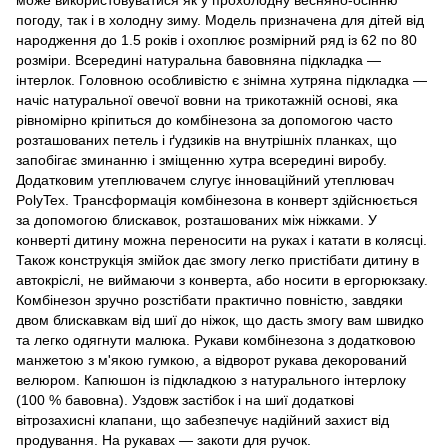
може використовуватися як у прохолодну весняно-осінню
погоду, так і в холодну зиму. Модель призначена для дітей від
народження до 1.5 років і охоплює розмірний ряд із 62 по 80
розміри. Всередині натуральна бавовняна підкладка —
інтерлок. Головною особливістю є знімна хутряна підкладка —
начіс натуральної овечої вовни на трикотажній основі, яка
рівномірно кріпиться до комбінезона за допомогою часто
розташованих петель і ґудзиків на внутрішніх планках, що
запобігає зминанню і зміщенню хутра всередині виробу.
Додатковим утеплювачем слугує інноваційний утеплювач
PolyTex. Трансформація комбінезона в конверт здійснюється
за допомогою блискавок, розташованих між ніжками. У
конверті дитину можна переносити на руках і катати в колясці.
Також конструкція змійок дає змогу легко пристібати дитину в
автокріслі, не виймаючи з конверта, або носити в ергорюкзаку.
Комбінезон зручно розстібати практично повністю, завдяки
двом блискавкам від шиї до ніжок, що дасть змогу вам швидко
та легко одягнути малюка. Рукави комбінезона з додатковою
манжетою з м'якою гумкою, а відворот рукава декорований
велюром. Капюшон із підкладкою з натурального інтерлоку
(100 % бавовна). Уздовж застібок і на шиї додаткові
вітрозахисні клапани, що забезпечує надійний захист від
продування. На рукавах — закоти для ручок.