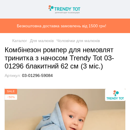
Безкоштовна доставка замовлень від 1500 грн!
Каталог
Для малюків
Чоловічки для малюків
Комбінезон ромпер для немовлят
тринитка з начосом Trendy Tot 03-
01296 блакитний 62 см (3 мiс.)
Артикул:
03-01296-59084
SALE
−50%