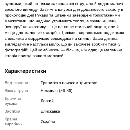
вушками, який не тільки захищає від вітру, але й додає малечі
веселого вигляду. Зав'яжіть шнурки для додаткового захисту в
прохолодні дні! Рукави та штанини завершені трикотажними
манжетами, що надійно утримують тепло, а зручні кишені-
"кенгуру" на животику — це не лише стильний акцент, але й
місце для маленьких скарбів. І, звісно, справжньою родзинкою
є вишивка з мордочкою ведмедика на спинці. Ваша дитина
виглядатиме настільки мило, що ви захочете зробити тисячу
фотографій! Цей комбінезон — більше, ніж одяг, це маленька
історія пригод вашого малюка!
Характеристики
Вид тканини
Тринитка з начосом трикотаж
Вікова група
Немовля (56-86)
Довжина
Довгий
рукава
Застібка
Блискавка
Країна
Україна
виробник