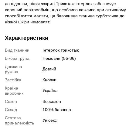
до підошви, ніжки закриті Трикотаж інтерлок забезпечує
хороший повітрообмін, що особливо важливо при активному
способі життя маляти, ця бавовняна тканина турботлива до
ніжної шкіри немовлят.
Характеристики
Вид тканини
Інтерлок трикотаж
Вікова група
Немовля (56-86)
Довжина
Довгий
рукава
Застібка
Кнопки
Країна
Україна
виробник
Сезон
Всесезон
Склад
100% бавовна
Статева
Унісекс
приналежність