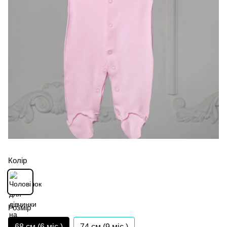
Колір
Розмір
68 см (6 мiс.)
74 см (9 мiс.)