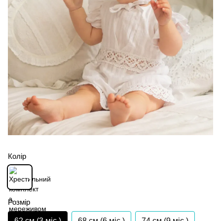
Колір
Розмір
62 см (3 мiс.)
68 см (6 мiс.)
74 см (9 мiс.)