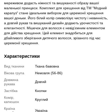
мереживом додасть ніжності та вишуканості образу вашої
маленької принцеси. Комплект для хрещення від ТМ "Модний
карапуз" стане ідеальним вибором для церемонії хрещення
вашої доньки. Його білий колір символізує чистоту і невинність,
а довгий рукав та вишуканий дизайн додають урочистості та
елегантності. Мішечок для волосся є невід’ємним елементом
для дійства хрещення. Цей елемент знадобиться для
дбайливого зберігання дитячого волосся, зрізаного під час
церемонії хрещення.
Характеристики
Вид тканини
Ткана бавовна
Вікова група
Немовля (56-86)
Довжина
Довгий
рукава
Застібка
Кнопки
Комір,
Круглий
капюшон
Країна
Україна