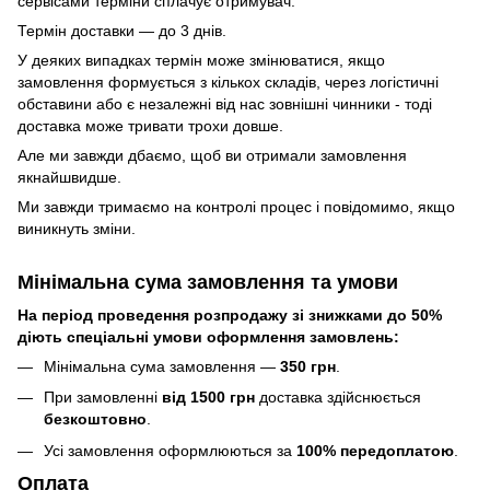
сервісами терміни сплачує отримувач.
Термін доставки — до 3 днів.
У деяких випадках термін може змінюватися, якщо
замовлення формується з кількох складів, через логістичні
обставини або є незалежні від нас зовнішні чинники - тоді
доставка може тривати трохи довше.
Але ми завжди дбаємо, щоб ви отримали замовлення
якнайшвидше.
Ми завжди тримаємо на контролі процес і повідомимо, якщо
виникнуть зміни.
Мінімальна сума замовлення та умови
На період проведення розпродажу зі знижками до 50%
діють спеціальні умови оформлення замовлень:
Мінімальна сума замовлення —
350 грн
.
При замовленні
від 1500 грн
доставка здійснюється
безкоштовно
.
Усі замовлення оформлюються за
100% передоплатою
.
Оплата