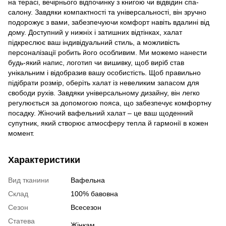
на терасі, вечірнього відпочинку з книгою чи відвідин спа-
салону. Завдяки компактності та універсальності, він зручно
подорожує з вами, забезпечуючи комфорт навіть вдалині від
дому. Доступний у нижніх і затишних відтінках, халат
підкреслює ваш індивідуальний стиль, а можливість
персоналізації робить його особливим. Ми можемо нанести
будь-який напис, логотип чи вишивку, щоб виріб став
унікальним і відобразив вашу особистість. Щоб правильно
підібрати розмір, оберіть халат із невеликим запасом для
свободи рухів. Завдяки універсальному дизайну, він легко
регулюється за допомогою пояса, що забезпечує комфортну
посадку. Жіночий вафельний халат – це ваш щоденний
супутник, який створює атмосферу тепла й гармонії в кожен
момент.
Характеристики
Вид тканини
Вафельна
Склад
100% бавовна
Сезон
Всесезон
Статева
Жінкам