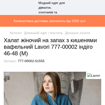
Безкоштовна доставка замовлень від 1500 грн!
Каталог
Домашній одяг і текстиль
Домашні халати
Халат жіночий на запах з кишенями
вафельний Lavori 777-00002 індіго
46-48 (M)
Артикул:
777-00002-61555
ХІТ