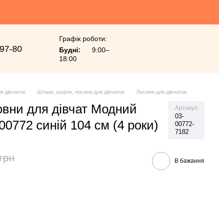
Графік роботи:
-97-80
Будні:
9:00–
18:00
я дівчаток
Штани, шорти, лосини для дівчаток
Лосини для дівчаток
вовни для дівчат Модний
Артикул
03-
00772 синій 104 см (4 роки)
00772-
7182
грн
В бажання