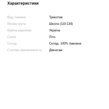
Характеристики
Вид тканини
Трикотаж
Вікова група
Школа (110-134)
Країна виробник
Україна
Сезон
Літо
Склад
Склад: 100% бавовна
Статева приналежність
Дівчатам