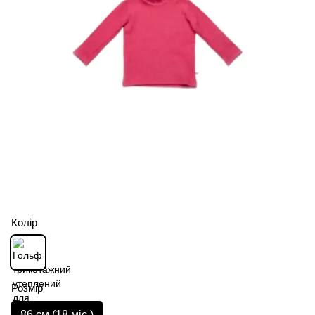
Колір
Розмір
86 см (18 мiс.)