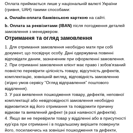
Оплата приймається лише у національній валюті України
(гривня, UAH) такими способами:
a. Онлайн-оплата банківською карткою
на сайті.
b. Оплата за реквізитами (IBAN)
після погодження деталей
замовлення з менеджером.
Отримання та огляд замовлення
1. Для отримання замовлення необхідно мати при собі
документ, що посвідчує особу. Дані одержувача повинні
відповідати даним, зазначеним при оформленні замовлення.
2. При отриманні замовлення клієнт має право і зобов’язаний
повністю перевірити цілісність товару, відсутність дефектів,
комплектацію, зовнішній вигляд, відповідність замовленню
(згідно умов сервісу “Огляд відправлення” поштового
відділення).
3. У разі виявлення пошкодження товару, дефектів, неповної
комплектації або невідповідності замовлення необхідно
відмовитися від його отримання та повідомити причину
відмови та виявлений дефект (в разі наявності дефектів).
4. Якщо ви не перевірили товар у відділенні або в присутності
кур’єра при отриманні і в подальшому вирішите повернути
його, посилаючись на зовнішні пошкодження та дефекти,