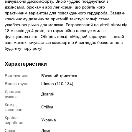
відчуваючи дискомфорту. Виріб чудово поєднується з
джинсами, брюками або легінсами, що робить його
практичним варіантом для повсякденного гардероба. Завдяки
класичному дизайну та приємній текстурі гольф стане
улюбленою річчю для малюка. Розрахований на дітей віком від
18 місяців до 4 років, він гармонійно поєднує стиль і
функціональність. Оберіть гольф «Модний карапуз» — нехай
ваш малюк почувається комфортно й виглядає бездоганно в
будь-яку пору року!
Характеристики
Вид тканини
В'язаний трикотаж
Вікова група
Школа (110-134)
Довжина
Довгий
рукава
Комір,
Стійка
капюшон
Країна
Україна
виробник
Сезон
Демі