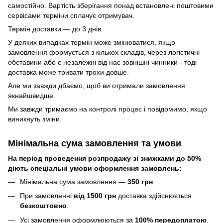
самостійно. Вартість зберігання понад вcтановлені поштовими
сервісами терміни сплачує отримувач.
Термін доставки — до 3 днів.
У деяких випадках термін може змінюватися, якщо
замовлення формується з кількох складів, через логістичні
обставини або є незалежні від нас зовнішні чинники - тоді
доставка може тривати трохи довше.
Але ми завжди дбаємо, щоб ви отримали замовлення
якнайшвидше.
Ми завжди тримаємо на контролі процес і повідомимо, якщо
виникнуть зміни.
Мінімальна сума замовлення та умови
На період проведення розпродажу зі знижками до 50%
діють спеціальні умови оформлення замовлень:
Мінімальна сума замовлення —
350 грн
.
При замовленні
від 1500 грн
доставка здійснюється
безкоштовно
.
Усі замовлення оформлюються за
100% передоплатою
.