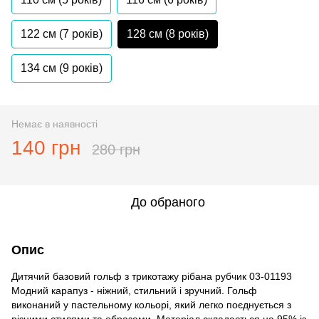
122 см (7 років)
128 см (8 років)
134 см (9 років)
Немає в наявності
140 грн
280 грн
До обраного
Опис
Дитячий базовий гольф з трикотажу рібана рубчик 03-01193
Модний карапуз - ніжний, стильний і зручний. Гольф
виконаний у пастельному кольорі, який легко поєднується з