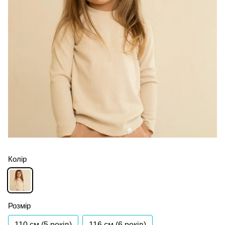
Колір
Розмір
110 см (5 років)
116 см (6 років)