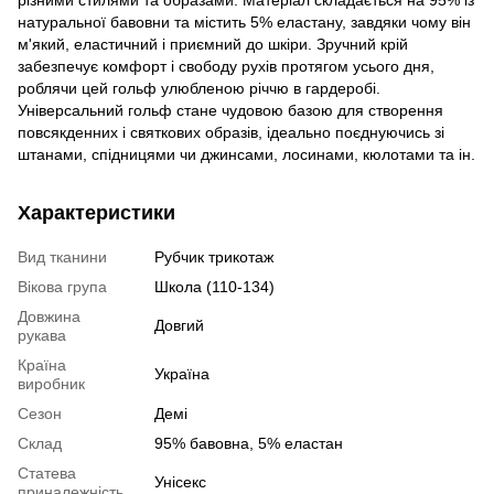
різними стилями та образами. Матеріал складається на 95% із
натуральної бавовни та містить 5% еластану, завдяки чому він
м'який, еластичний і приємний до шкіри. Зручний крій
забезпечує комфорт і свободу рухів протягом усього дня,
роблячи цей гольф улюбленою річчю в гардеробі.
Універсальний гольф стане чудовою базою для створення
повсякденних і святкових образів, ідеально поєднуючись зі
штанами, спідницями чи джинсами, лосинами, кюлотами та ін.
Характеристики
Вид тканини
Рубчик трикотаж
Вікова група
Школа (110-134)
Довжина
Довгий
рукава
Країна
Україна
виробник
Сезон
Демі
Склад
95% бавовна, 5% еластан
Статева
Унісекс
приналежність