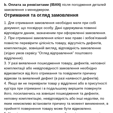
b. Оплата за реквізитами (IBAN)
після погодження деталей
замовлення з менеджером.
Отримання та огляд замовлення
1. Для отримання замовлення необхідно мати при собі
документ, що посвідчує особу. Дані одержувача повинні
відповідати даним, зазначеним при оформленні замовлення.
2. При отриманні замовлення клієнт має право і зобов’язаний
повністю перевірити цілісність товару, відсутність дефектів,
комплектацію, зовнішній вигляд, відповідність замовленню
(згідно умов сервісу “Огляд відправлення” поштового
відділення).
3. У разі виявлення пошкодження товару, дефектів, неповної
комплектації або невідповідності замовлення необхідно
відмовитися від його отримання та повідомити причину
відмови та виявлений дефект (в разі наявності дефектів).
4. Якщо ви не перевірили товар у відділенні або в присутності
кур’єра при отриманні і в подальшому вирішите повернути
його, посилаючись на зовнішні пошкодження та дефекти,
неповну комплектацію, невідповідність або інші недоліки, по
яким неможливо встановити причину та момент виникнення, в
прийнятті повернення товару може бути відмовлено.