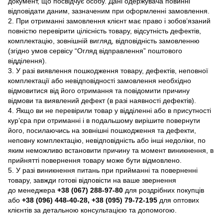
документ, що посвідчує особу. Дані одержувача повинні
відповідати даним, зазначеним при оформленні замовлення.
2. При отриманні замовлення клієнт має право і зобов’язаний
повністю перевірити цілісність товару, відсутність дефектів,
комплектацію, зовнішній вигляд, відповідність замовленню
(згідно умов сервісу “Огляд відправлення” поштового
відділення).
3. У разі виявлення пошкодження товару, дефектів, неповної
комплектації або невідповідності замовлення необхідно
відмовитися від його отримання та повідомити причину
відмови та виявлений дефект (в разі наявності дефектів).
4. Якщо ви не перевірили товар у відділенні або в присутності
кур’єра при отриманні і в подальшому вирішите повернути
його, посилаючись на зовнішні пошкодження та дефекти,
неповну комплектацію, невідповідність або інші недоліки, по
яким неможливо встановити причину та момент виникнення, в
прийнятті повернення товару може бути відмовлено.
5. У разі виникнення питань при прийманні та поверненні
товару, завжди готові відповісти на ваше звернення
до менеджера
+38 (067) 288-97-80
для роздрібних покупців
або
+38 (096) 448-40-28, +38 (095) 79-72-195
для оптових
клієнтів за детальною консультацією та допомогою.