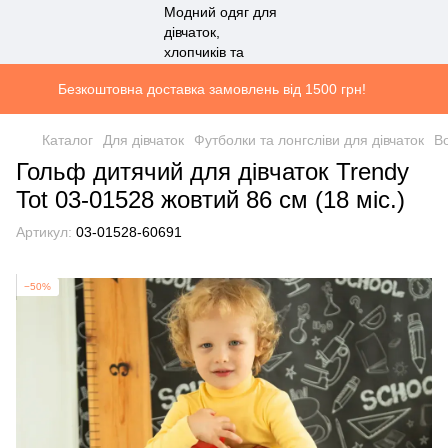
Безкоштовна доставка замовлень від 1500 грн!
Каталог
Для дівчаток
Футболки та лонгсліви для дівчаток
Во
Гольф дитячий для дівчаток Trendy
Tot 03-01528 жовтий 86 см (18 мiс.)
Артикул:
03-01528-60691
−50%