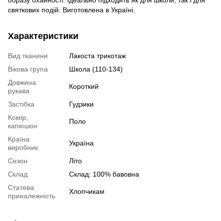
образу охайності. Ідеально підходить як для школи, так і для
святкових подій. Виготовлена в Україні.
Характеристики
Вид тканини
Лакоста трикотаж
Вікова група
Школа (110-134)
Довжина
Короткий
рукава
Застібка
Гудзики
Комір,
Поло
капюшон
Країна
Україна
виробник
Сезон
Літо
Склад
Склад: 100% бавовна
Статева
Хлопчикам
приналежність