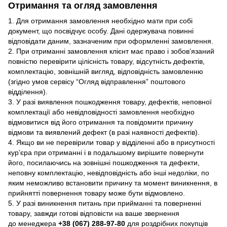
Отримання та огляд замовлення
1. Для отримання замовлення необхідно мати при собі
документ, що посвідчує особу. Дані одержувача повинні
відповідати даним, зазначеним при оформленні замовлення.
2. При отриманні замовлення клієнт має право і зобов’язаний
повністю перевірити цілісність товару, відсутність дефектів,
комплектацію, зовнішній вигляд, відповідність замовленню
(згідно умов сервісу “Огляд відправлення” поштового
відділення).
3. У разі виявлення пошкодження товару, дефектів, неповної
комплектації або невідповідності замовлення необхідно
відмовитися від його отримання та повідомити причину
відмови та виявлений дефект (в разі наявності дефектів).
4. Якщо ви не перевірили товар у відділенні або в присутності
кур’єра при отриманні і в подальшому вирішите повернути
його, посилаючись на зовнішні пошкодження та дефекти,
неповну комплектацію, невідповідність або інші недоліки, по
яким неможливо встановити причину та момент виникнення, в
прийнятті повернення товару може бути відмовлено.
5. У разі виникнення питань при прийманні та поверненні
товару, завжди готові відповісти на ваше звернення
до менеджера
+38 (067) 288-97-80
для роздрібних покупців