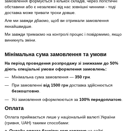
замовлення формується з кількох складів, через логістичні
обставини або є незалежні від нас зовнішні чинники - тоді
доставка може тривати трохи довше.
Але ми завжди дбаємо, щоб ви отримали замовлення
якнайшвидше.
Ми завжди тримаємо на контролі процес і повідомимо, якщо
виникнуть зміни.
Мінімальна сума замовлення та умови
На період проведення розпродажу зі знижками до 50%
діють спеціальні умови оформлення замовлень:
Мінімальна сума замовлення —
350 грн
.
При замовленні
від 1500 грн
доставка здійснюється
безкоштовно
.
Усі замовлення оформлюються за
100% передоплатою
.
Оплата
Оплата приймається лише у національній валюті України
(гривня, UAH) такими способами:
a. Онлайн-оплата банківською карткою
на сайті.