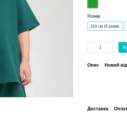
Розмір
110 см (5 років)
К
Опис
Новий від
Доставка
Опла