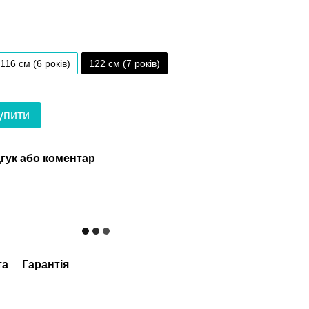
116 см (6 років)
122 см (7 років)
упити
гук або коментар
та
Гарантія