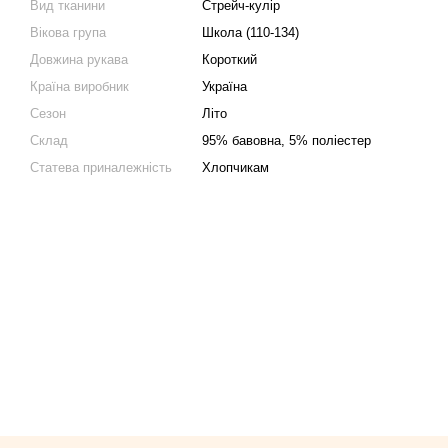
Вид тканини
Стрейч-кулір
Вікова група
Школа (110-134)
Довжина рукава
Короткий
Країна виробник
Україна
Сезон
Літо
Склад
95% бавовна, 5% поліестер
Статева приналежність
Хлопчикам