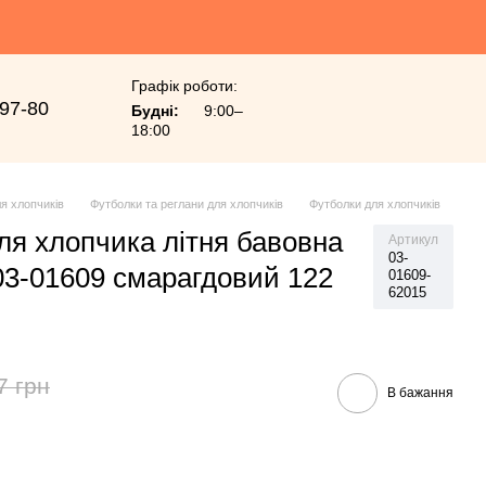
Графік роботи:
-97-80
Будні:
9:00–
18:00
я хлопчиків
Футболки та реглани для хлопчиків
Футболки для хлопчиків
ля хлопчика літня бавовна
Артикул
03-
 03-01609 смарагдовий 122
01609-
62015
7 грн
В бажання