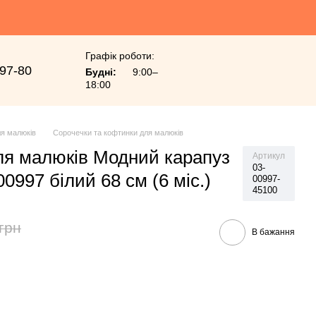
Графік роботи:
-97-80
Будні:
9:00–
18:00
я малюків
Сорочечки та кофтинки для малюків
я малюків Модний карапуз
Артикул
03-
00997 білий 68 см (6 мiс.)
00997-
45100
грн
В бажання