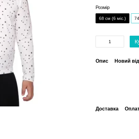
Розмір
68 см (6 мiс.)
74
К
Опис
Новий від
Доставка
Опла