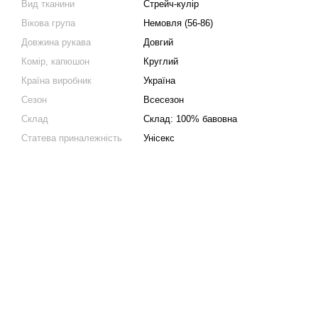
Вид тканини
Стрейч-кулір
Вікова група
Немовля (56-86)
Довжина рукава
Довгий
Комір, капюшон
Круглий
Країна виробник
Україна
Сезон
Всесезон
Склад
Склад: 100% бавовна
Статева приналежність
Унісекс