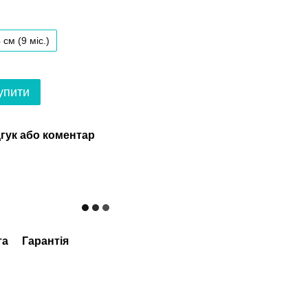
 см (9 мiс.)
упити
гук або коментар
та
Гарантія