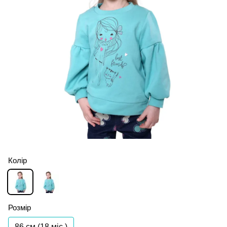
Колір
Розмір
86 см (18 мiс.)