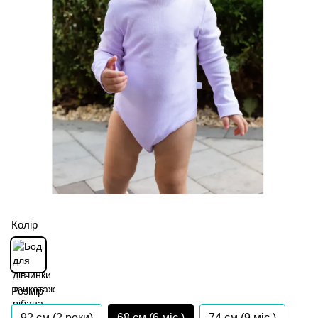
Колір
Розмір
92 см (2 роки)
68 см (6 мiс.)
74 см (9 мiс.)