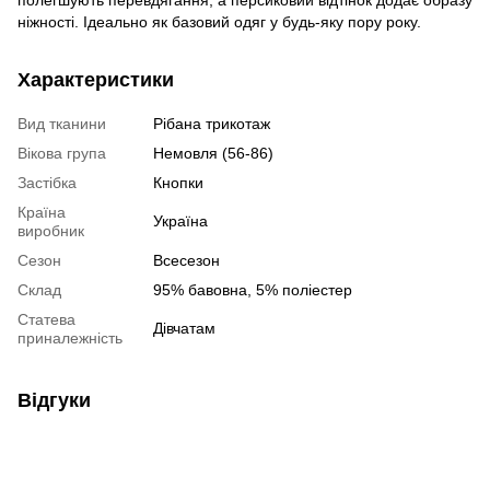
полегшують перевдягання, а персиковий відтінок додає образу
ніжності. Ідеально як базовий одяг у будь-яку пору року.
Характеристики
Вид тканини
Рібана трикотаж
Вікова група
Немовля (56-86)
Застібка
Кнопки
Країна
Україна
виробник
Сезон
Всесезон
Склад
95% бавовна, 5% поліестер
Статева
Дівчатам
приналежність
Відгуки