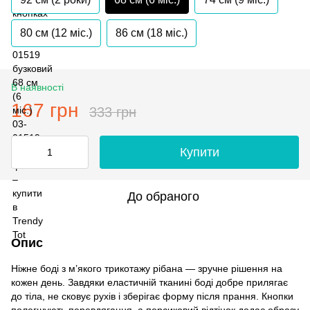
80 см (12 мiс.)
86 см (18 мiс.)
В наявності
167 грн
333 грн
Купити
До обраного
Опис
Ніжне боді з м’якого трикотажу рібана — зручне рішення на
кожен день. Завдяки еластичній тканині боді добре прилягає
до тіла, не сковує рухів і зберігає форму після прання. Кнопки