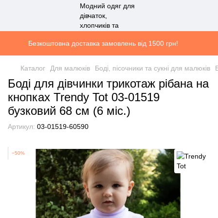
Безкоштовна доставка замовлень від 1500 грн!
Каталог
Для малюків
Боді, пісочники та сукні для малюків
Боді для дівчинки трикотаж рібана на
кнопках Trendy Tot 03-01519
бузковий 68 см (6 мiс.)
Артикул:
03-01519-60590
−50%