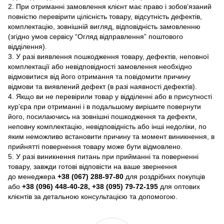
2. При отриманні замовлення клієнт має право і зобов’язаний
повністю перевірити цілісність товару, відсутність дефектів,
комплектацію, зовнішній вигляд, відповідність замовленню
(згідно умов сервісу “Огляд відправлення” поштового
відділення).
3. У разі виявлення пошкодження товару, дефектів, неповної
комплектації або невідповідності замовлення необхідно
відмовитися від його отримання та повідомити причину
відмови та виявлений дефект (в разі наявності дефектів).
4. Якщо ви не перевірили товар у відділенні або в присутності
кур’єра при отриманні і в подальшому вирішите повернути
його, посилаючись на зовнішні пошкодження та дефекти,
неповну комплектацію, невідповідність або інші недоліки, по
яким неможливо встановити причину та момент виникнення, в
прийнятті повернення товару може бути відмовлено.
5. У разі виникнення питань при прийманні та поверненні
товару, завжди готові відповісти на ваше звернення
до менеджера
+38 (067) 288-97-80
для роздрібних покупців
або
+38 (096) 448-40-28, +38 (095) 79-72-195
для оптових
клієнтів за детальною консультацією та допомогою.