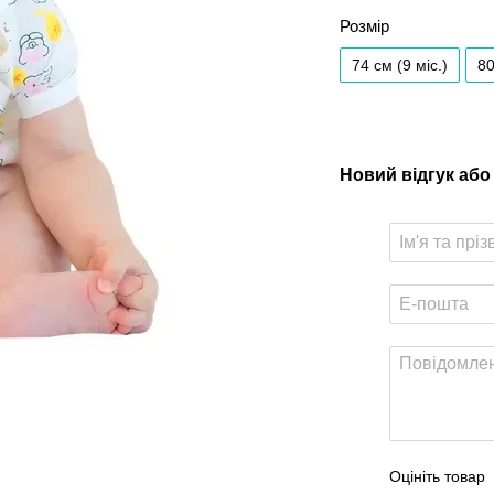
Розмір
74 см (9 мiс.)
80
Новий відгук або
Оцініть товар