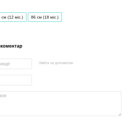
 см (12 мiс.)
86 см (18 мiс.)
 коментар
Увійти за допомогою