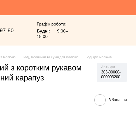
Графік роботи:
-97-80
Будні:
9:00–
18:00
я малюків
Боді, пісочники та сукні для малюків
Боді для малюків
чий з коротким рукавом
Артикул
303-00060-
дний карапуз
000003200
В бажання