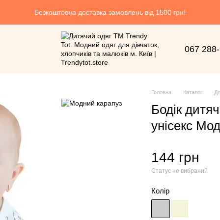
Безкоштовна доставка замовлень від 1500 грн!
067 288
Головна
Каталог
Дл
Бодік дитя
унісекс Мо
144 грн
Статус не вибраний
Колір