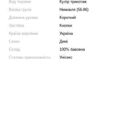
Вид тканини
Кулір трикотаж
Вікова група
Немовля (56-86)
Довжина рукава
Короткий
Застібка
Кнопки
Країна виробник
Україна
Сезон
Демі
Склад
100% бавовна
Статева приналежність
Унісекс