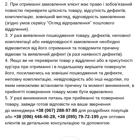
2. При отриманні замовлення клієнт має право і зобов’язаний
повністю перевірити цілісність товару, відсутність дефектів,
комплектацію, зовнішній вигляд, відповідність замовленню
(згідно умов сервісу “Огляд відправлення” поштового
відділення).
3. У разі виявлення пошкодження товару, дефектів, неповної
комплектації або невідповідності замовлення необхідно
відмовитися від його отримання та повідомити причину
відмови та виявлений дефект (в разі наявності дефектів).
4. Якщо ви не перевірили товар у відділенні або в присутності
кур’єра при отриманні і в подальшому вирішите повернути
його, посилаючись на зовнішні пошкодження та дефекти,
неповну комплектацію, невідповідність або інші недоліки, по
яким неможливо встановити причину та момент виникнення, в
прийнятті повернення товару може бути відмовлено.
5. У разі виникнення питань при прийманні та поверненні
товару, завжди готові відповісти на ваше звернення
до менеджера
+38 (067) 288-97-80
для роздрібних покупців
або
+38 (096) 448-40-28, +38 (095) 79-72-195
для оптових
клієнтів за детальною консультацією та допомогою.