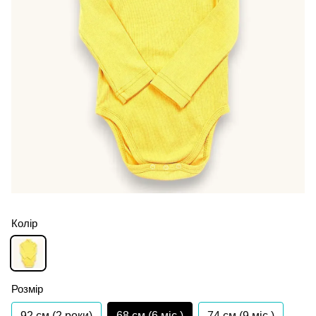
Колір
Розмір
92 см (2 роки)
68 см (6 мiс.)
74 см (9 мiс.)