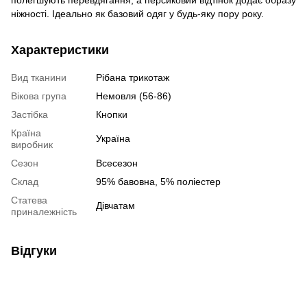
полегшують перевдягання, а персиковий відтінок додає образу
ніжності. Ідеально як базовий одяг у будь-яку пору року.
Характеристики
Вид тканини
Рібана трикотаж
Вікова група
Немовля (56-86)
Застібка
Кнопки
Країна
Україна
виробник
Сезон
Всесезон
Склад
95% бавовна, 5% поліестер
Статева
Дівчатам
приналежність
Відгуки